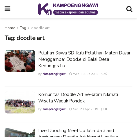
Home
Tag
doodle art
Tag:
doodle art
Puluhan Siswa SD Ikuti Pelatihan Materi Dasar
Menggambar Doodle di Balai Desa
Kedungprahu
by
KampoengNgawi
Wed, 19 Jun 2019
0
Komunitas Doodle Art Se-Jatim Nikmati
Wisata Waduk Pondok
by
KampoengNgawi
Sun, 28 Apr 2019
0
Live Doodling Meet Up Jatimda 3 and
Anniversary Doodle Art Ngawi Libatkan