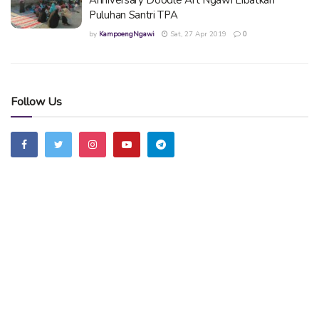
Puluhan Santri TPA
by
KampoengNgawi
Sat, 27 Apr 2019
0
Follow Us