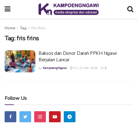
Home
Tag
fris frins
Tag:
fris frins
Baksos dan Donor Darah PPKH Ngawi
Berjalan Lancar
by
KampoengNgawi
Fri, 23 Mar 2018
0
Follow Us