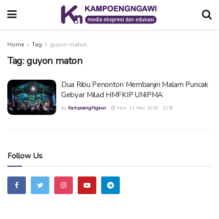
Home
Tag
guyon maton
Tag:
guyon maton
Dua Ribu Penonton Membanjiri Malam Puncak
Gebyar Milad HMFKIP UNIPMA
by
KampoengNgawi
Mon, 11 Mar 2019
0
Follow Us