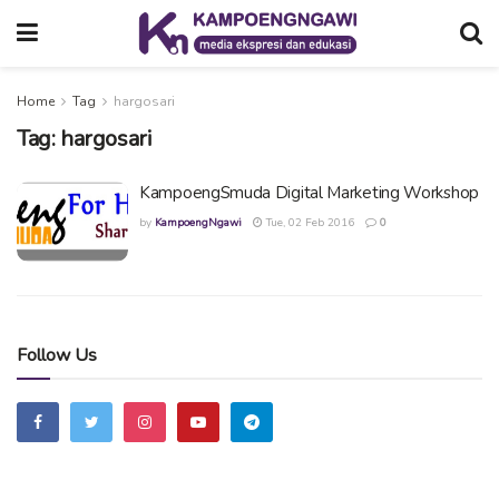
Home
Tag
hargosari
Tag:
hargosari
KampoengSmuda Digital Marketing Workshop
by
KampoengNgawi
Tue, 02 Feb 2016
0
Follow Us