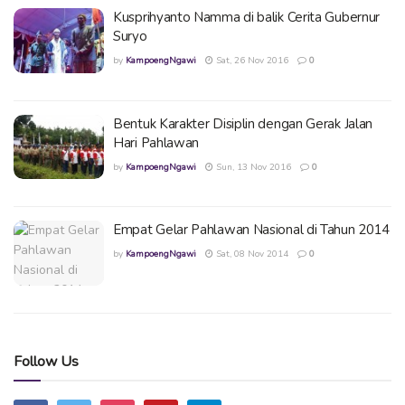
Kusprihyanto Namma di balik Cerita Gubernur
Suryo
by
KampoengNgawi
Sat, 26 Nov 2016
0
Bentuk Karakter Disiplin dengan Gerak Jalan
Hari Pahlawan
by
KampoengNgawi
Sun, 13 Nov 2016
0
Empat Gelar Pahlawan Nasional di Tahun 2014
by
KampoengNgawi
Sat, 08 Nov 2014
0
Follow Us