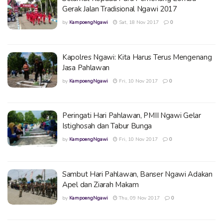
Gerak Jalan Tradisional Ngawi 2017
by
KampoengNgawi
Sat, 18 Nov 2017
0
Kapolres Ngawi: Kita Harus Terus Mengenang
Jasa Pahlawan
by
KampoengNgawi
Fri, 10 Nov 2017
0
Peringati Hari Pahlawan, PMII Ngawi Gelar
Istighosah dan Tabur Bunga
by
KampoengNgawi
Fri, 10 Nov 2017
0
Sambut Hari Pahlawan, Banser Ngawi Adakan
Apel dan Ziarah Makam
by
KampoengNgawi
Thu, 09 Nov 2017
0