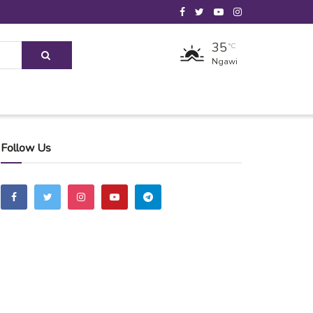
35
°C
Ngawi
Follow Us