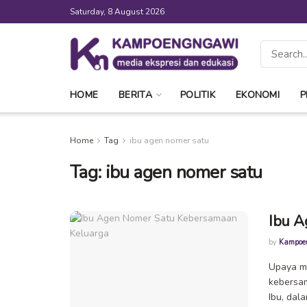
Saturday, 8 August 2026
HOME
BERITA
POLITIK
EKONOMI
P
Home
Tag
ibu agen nomer satu
Tag:
ibu agen nomer satu
Ibu A
by
Kampoe
Upaya m
kebersam
Ibu, dal