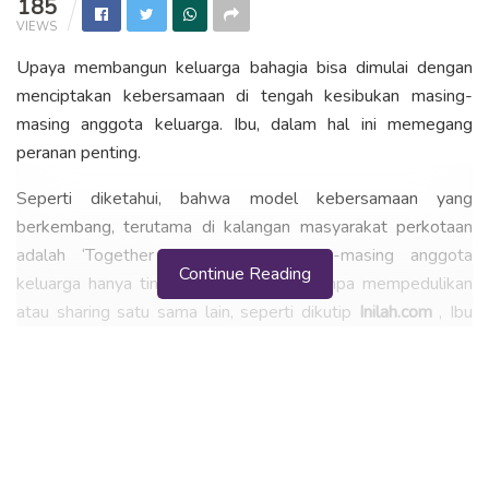
185
VIEWS
Upaya membangun keluarga bahagia bisa dimulai dengan
menciptakan kebersamaan di tengah kesibukan masing-
masing anggota keluarga. Ibu, dalam hal ini memegang
peranan penting.
Seperti diketahui, bahwa model kebersamaan yang
berkembang, terutama di kalangan masyarakat perkotaan
adalah ‘Together but Alone’. Masing-masing anggota
Continue Reading
keluarga hanya tinggal di satu rumah tanpa mempedulikan
atau sharing satu sama lain, seperti dikutip
Inilah.com
, Ibu
Agen Nomer Satu Kebersamaan Keluarga.
Disinilah peran penting seorang ibu dalam menciptakan
kebersamaan keluarga. Seorang perempuan memang
dikaruniai kelebihan untuk menjadi multitasking, dan mampu
berupaya menyeimbangkan berbagai macam peran dalam