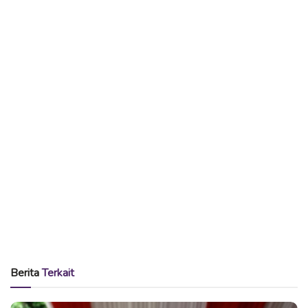
hidupnya. Tidak hanya itu, Ibu harus berupaya untuk
menjadikan momen kebersamaan sebagai kebiasaan di
keluarga.
BACA
JUGA
Implementasi Filsafat Pragmatisme dalam Terapi
Psikologi
“Perempuan bisa melakukan peran yang sangat banyak,
multitasking dan menjadi agen nomer satu untuk
kebersamaan keluarga. Ibu harus berperan sebagai inisiator
karena kebersamaan itu harus menjadi habit dalam keluarga.
Ibu punya peranan yang sangat penting, menjadi agen nomer
satu untuk keluarga.,” urai Psikolog Anak, Efnie Indiranie,
Berita
Terkait
M.Psi saat ditemui di acara “Oreo Menjadi Mitra Ibu
Indonesia Menciptakan Kebersamaan Keluarga”, Kamis