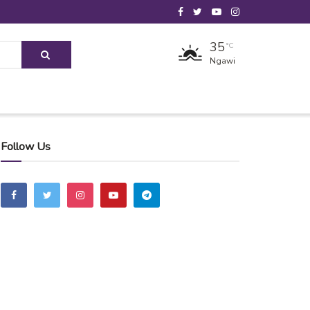
35
°C
Ngawi
Follow Us