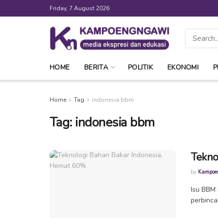
Friday, 7 August 2026
HOME
BERITA
POLITIK
EKONOMI
P
Home
Tag
indonesia bbm
Tag:
indonesia bbm
Tekno
by
Kampoe
Isu BBM 
perbinca