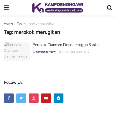
Home
Tag
merokok merugikan
Tag:
merokok merugikan
Perokok Diancam Denda Hingga 3 Juta
by
KampoengNgawi
Fri, 04 Sep 2015
0
Follow Us