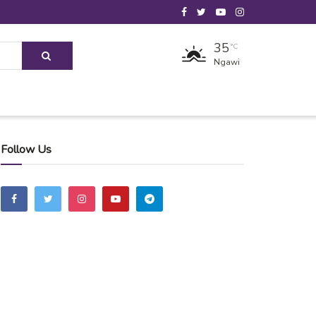
35
°C
Ngawi
Follow Us