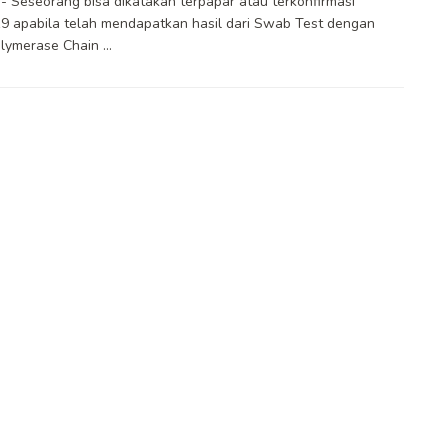
 Seseorang bisa dikatakan terpapar atau terkonfirmasi
 apabila telah mendapatkan hasil dari Swab Test dengan
lymerase Chain ...