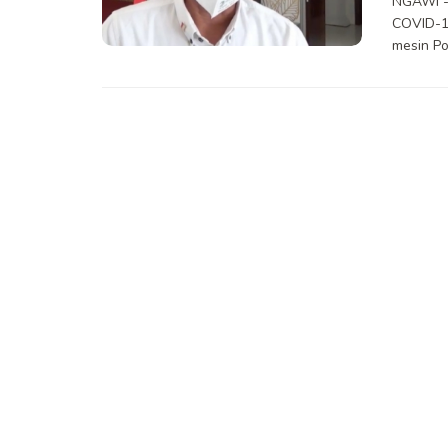
NGAWI --
COVID-19
mesin Po