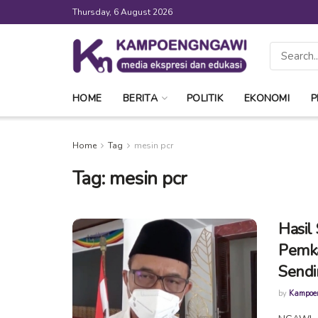
Thursday, 6 August 2026
HOME
BERITA
POLITIK
EKONOMI
P
Home
Tag
mesin pcr
Tag:
mesin pcr
Hasil
Pemk
Sendir
by
Kampoe