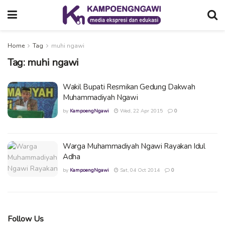
Home
Tag
muhi ngawi
Tag:
muhi ngawi
Wakil Bupati Resmikan Gedung Dakwah
Muhammadiyah Ngawi
by
KampoengNgawi
Wed, 22 Apr 2015
0
Warga Muhammadiyah Ngawi Rayakan Idul
Adha
by
KampoengNgawi
Sat, 04 Oct 2014
0
Follow Us