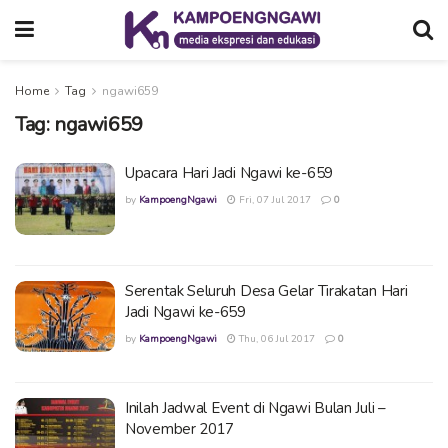
Home
Tag
ngawi659
Tag:
ngawi659
Upacara Hari Jadi Ngawi ke-659
by
KampoengNgawi
Fri, 07 Jul 2017
0
Serentak Seluruh Desa Gelar Tirakatan Hari
Jadi Ngawi ke-659
by
KampoengNgawi
Thu, 06 Jul 2017
0
Inilah Jadwal Event di Ngawi Bulan Juli –
November 2017