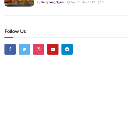
by
KampoengNgawi
Tue, 23 May 2017
0
Follow Us