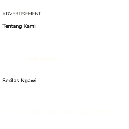
ADVERTISEMENT
Tentang Kami
KampoengNgawi merupakan Media Online yang
mengedepankan kabar – kabar tentang Ngawi dari berbagi
segmen, membawa suara positif dan mendidik dari Ngawi
untuk dunia.
Selengkapnya..
Follow us
Sekilas Ngawi
Nama ngawi berasal dari “awi” atau “bambu” yang selanjutnya
mendapat tambahan huruf sengau “ng” menjadi “ngawi”.
| Sejarah Ngawi
|
Lambang Kabupaten Ngawi
|
Berita
___
Kirim Berita/Rilis/Artikel : redaksi@kampoengngawi.com