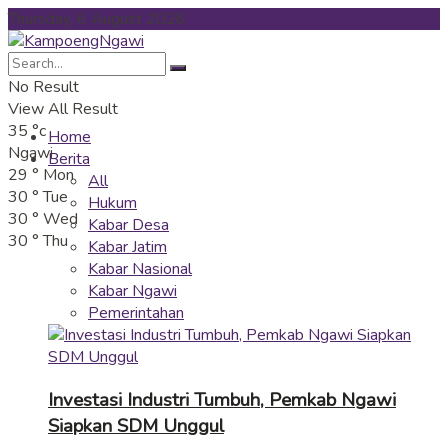
Thursday, 6 August 2026
No Result
View All Result
35
°c
Home
Ngawi
Berita
29
°
Mon
All
30
°
Tue
Hukum
30
°
Wed
Kabar Desa
30
°
Thu
Kabar Jatim
Kabar Nasional
Kabar Ngawi
Pemerintahan
Investasi Industri Tumbuh, Pemkab Ngawi
Siapkan SDM Unggul