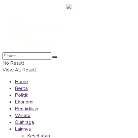
Iklan
Pedoman Media Siber
Privacy Policy
© 2022
KampoengNgawi
- Media Ekspresi dan Edukasi
No Result
View All Result
Home
Berita
Politik
Ekonomi
Pendidikan
Wisata
Olahraga
Lainnya
Kesehatan