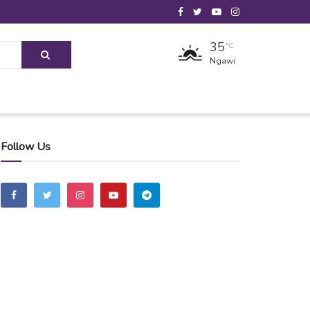
35
°C
Ngawi
Follow Us