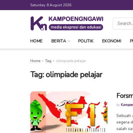
Saturday, 8 August 2026
HOME
BERITA
POLITIK
EKONOMI
P
Home
Tag
olimpiade pelajar
Tag:
olimpiade pelajar
Forsm
by
Kampoe
Sebuah a
segera d
salah sat