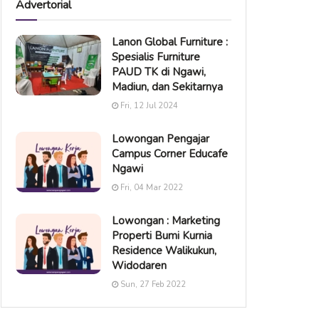
Advertorial
Lanon Global Furniture :
Spesialis Furniture
PAUD TK di Ngawi,
Madiun, dan Sekitarnya
Fri, 12 Jul 2024
Lowongan Pengajar
Campus Corner Educafe
Ngawi
Fri, 04 Mar 2022
Lowongan : Marketing
Properti Bumi Kurnia
Residence Walikukun,
Widodaren
Sun, 27 Feb 2022