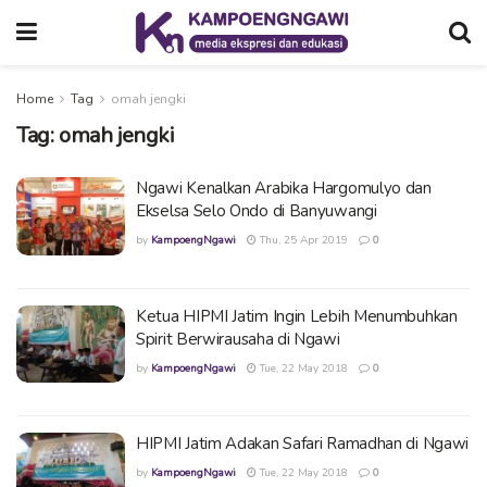
Home
Tag
omah jengki
Tag:
omah jengki
Ngawi Kenalkan Arabika Hargomulyo dan
Ekselsa Selo Ondo di Banyuwangi
by
KampoengNgawi
Thu, 25 Apr 2019
0
Ketua HIPMI Jatim Ingin Lebih Menumbuhkan
Spirit Berwirausaha di Ngawi
by
KampoengNgawi
Tue, 22 May 2018
0
HIPMI Jatim Adakan Safari Ramadhan di Ngawi
by
KampoengNgawi
Tue, 22 May 2018
0