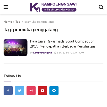
Home
Tag
pramuka penggalang
Tag:
pramuka penggalang
Para Juara Rakasmada Scout Competition
2K19 Mendapatkan Berbagai Penghargaan
by
KampoengNgawi
Sun, 10 Mar 2019
0
Follow Us