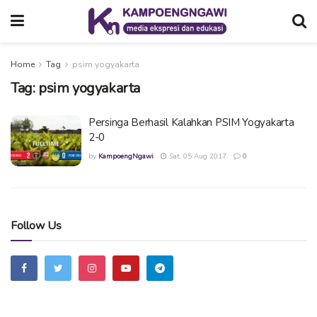
Home
Tag
psim yogyakarta
Tag:
psim yogyakarta
Persinga Berhasil Kalahkan PSIM Yogyakarta
2-0
by
KampoengNgawi
Sat, 05 Aug 2017
0
Follow Us