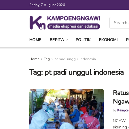
Friday, 7 August 2026
HOME
BERITA
POLITIK
EKONOMI
P
Home
Tag
pt padi unggul indonesia
Tag:
pt padi unggul indonesia
Ratus
Ngawi
by
Kampoe
NGAWI --
skrining