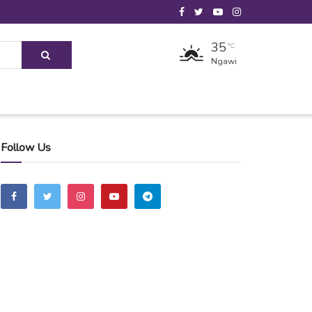
35
°C
Ngawi
Follow Us