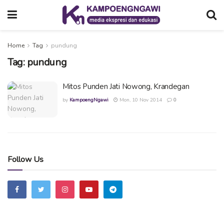
Home
Tag
pundung
Tag:
pundung
Mitos Punden Jati Nowong, Krandegan
by
KampoengNgawi
Mon, 10 Nov 2014
0
Follow Us