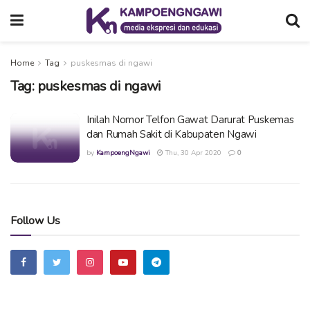
Home
Tag
puskesmas di ngawi
Tag:
puskesmas di ngawi
Inilah Nomor Telfon Gawat Darurat Puskemas
dan Rumah Sakit di Kabupaten Ngawi
by
KampoengNgawi
Thu, 30 Apr 2020
0
Follow Us