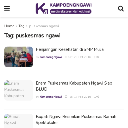
Home
Tag
puskesmas ngawi
Tag:
puskesmas ngawi
Penjaringan Kesehatan di SMP Mulia
by
KampoengNgawi
Sat, 29 Oct 2016
0
Enam Puskesmas Kabupaten Ngawi Siap
BLUD
by
KampoengNgawi
Tue, 17 Feb 2015
0
Bupati Ngawi Resmikan Puskesmas Ramah
Spektakuler