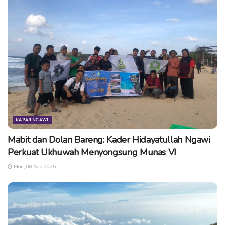
Tags:
dinas kesehatan ngawi
Penjaringan Kesehatan di SMP Mulia
puskesmas ngawi
screening kesehatan
smp mulia
KABAR NGAWI
Mabit dan Dolan Bareng: Kader Hidayatullah Ngawi
Perkuat Ukhuwah Menyongsung Munas VI
Mon, 08 Sep 2025