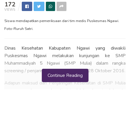
172
VIEWS
Siswa mendapatkan pemeriksaan dari tim medis Puskesmas Ngawi.
Foto-Ruruh Satri.
Dinas Kesehatan Kabupaten Ngawi yang diwakili
Puskesmas Ngawi melakukan kunjungan ke SMP
Muhammadiyah 5 Ngawi (SMP Mulia) dalam rangka
screening / penjaringan kesehatan, Jumat, 28 Oktober 2016.
Continue Reading
Adapun maksud dari Penjaringan Kesehatan di SMP Mulia
yang merupakan agenda rutin ini adalah sebagai salah satu
proses penemuan / pendeteksi dini gangguan kesehatan
atau kelainan yang ada pada siswa yang bisa mengganggu
aktifitas belajar.