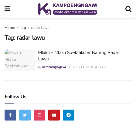
Home
Tag
radar lawu
Tag:
radar lawu
Mlaku – Mlaku Spektakuler Bareng Radar
Lawu
by
KampoengNgawi
Tue, 11 Nov 2014
0
Follow Us