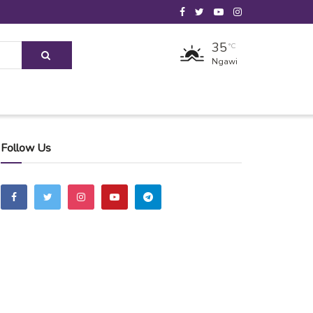
35
°C
Ngawi
Follow Us