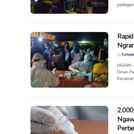
pedagang
Rapid
Ngram
by
Kampoe
NGAWI --
Dinas Pe
Kecamatan
2.000
Ngawi
Perbe