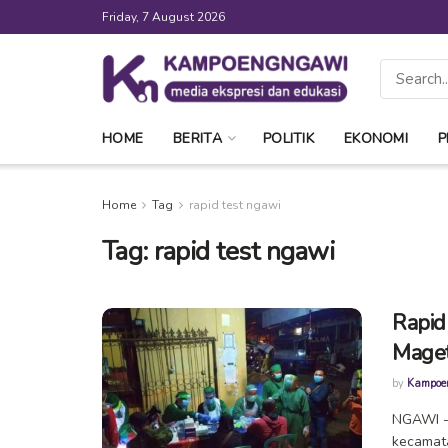
Friday, 7 August 2026
HOME
BERITA
POLITIK
EKONOMI
P
Home
Tag
rapid test ngawi
Tag:
rapid test ngawi
Rapid
Maget
by
Kampoe
NGAWI --
kecamata