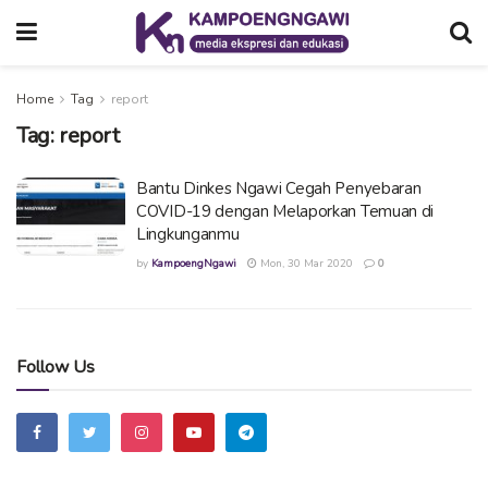
Home
Tag
report
Tag:
report
Bantu Dinkes Ngawi Cegah Penyebaran
COVID-19 dengan Melaporkan Temuan di
Lingkunganmu
by
KampoengNgawi
Mon, 30 Mar 2020
0
Follow Us