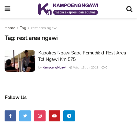
Home
Tag
rest area ngawi
Tag:
rest area ngawi
Kapolres Ngawi Sapa Pemudik di Rest Area
Tol Ngawi Km 575
by
KampoengNgawi
Wed, 13 Jun 2018
0
Follow Us