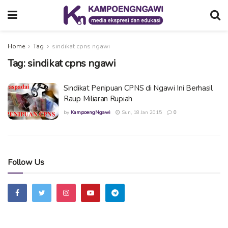
Home
Tag
sindikat cpns ngawi
Tag:
sindikat cpns ngawi
Sindikat Penipuan CPNS di Ngawi Ini Berhasil
Raup Miliaran Rupiah
by
KampoengNgawi
Sun, 18 Jan 2015
0
Follow Us