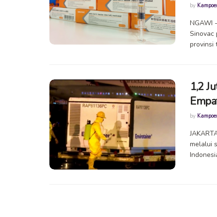
by
Kampoe
NGAWI -
Sinovac 
provinsi 
1,2 J
Empat
by
Kampoe
JAKARTA 
melalui 
Indonesi