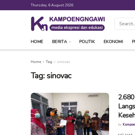
Thursday, 6 August 2026
HOME
BERITA
POLITIK
EKONOMI
P
Home
Tag
sinovac
Tag:
sinovac
2.680
Langs
Keseh
by
Kampoe