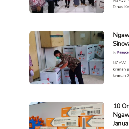
NGAWI --
Dinas Ke
Ngawi
Sinova
by
Kampoe
NGAWI --
kiriman 
kiriman 2
10 Or
Ngawi
Janua