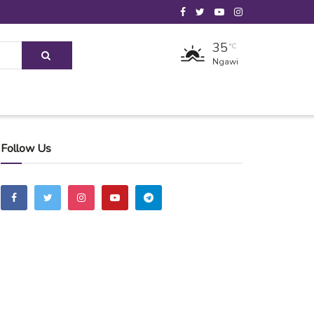
35
°C
Ngawi
Follow Us