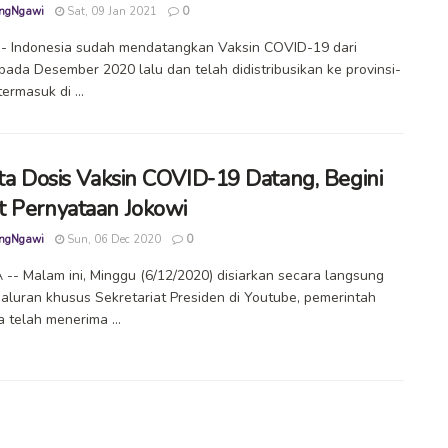
ngNgawi
Sat, 09 Jan 2021
0
- Indonesia sudah mendatangkan Vaksin COVID-19 dari
pada Desember 2020 lalu dan telah didistribusikan ke provinsi-
termasuk di ...
uta Dosis Vaksin COVID-19 Datang, Begini
 Pernyataan Jokowi
ngNgawi
Sun, 06 Dec 2020
0
-- Malam ini, Minggu (6/12/2020) disiarkan secara langsung
saluran khusus Sekretariat Presiden di Youtube, pemerintah
a telah menerima ...