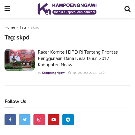
Home
Tag
skpd
Tag:
skpd
Raker Komite I DPD RI Tentang Prioritas
Penggunaan Dana Desa tahun 2017
Kabupaten Ngawi
by
KampoengNgawi
Tue, 05 Dec 2017
0
Follow Us