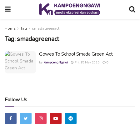
Home
Tag
smadagreenact
Tag:
smadagreenact
Gowes To School Smada Green Act
by
KampoengNgawi
Fri, 15 May 2015
0
Follow Us