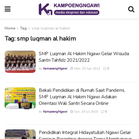
Home
Tag
smp luqman al hakim
Tag:
smp luqman al hakim
SMP Luqman Al Hakim Ngawi Gelar Wisuda
Santri Tahfidz 2021/2022
by
KampoengNgawi
Mon, 25 Apr 2022
0
Bekali Pendidikan di Rumah Saat Pandemi,
SMP Luqman Al Hakim Ngawi Adakan
Orientasi Wali Santri Secara Online
by
KampoengNgawi
Sun, 26 Jul 2020
0
Pendidikan Integral Hidayatullah Ngawi Gelar
Seminar Parenting dengan Tema Membangun