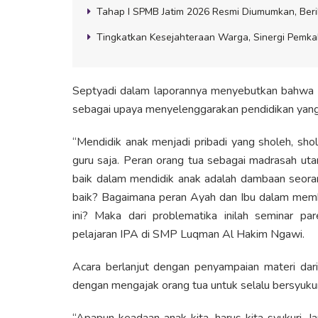
Tahap I SPMB Jatim 2026 Resmi Diumumkan, Beri
Tingkatkan Kesejahteraan Warga, Sinergi Pemk
Septyadi dalam laporannya menyebutkan bahwa keg
sebagai upaya menyelenggarakan pendidikan yang s
“Mendidik anak menjadi pribadi yang sholeh, sho
guru saja. Peran orang tua sebagai madrasah uta
baik dalam mendidik anak adalah dambaan seora
baik? Bagaimana peran Ayah dan Ibu dalam memba
ini? Maka dari problematika inilah seminar p
pelajaran IPA di SMP Luqman Al Hakim Ngawi.
Acara berlanjut dengan penyampaian materi dar
dengan mengajak orang tua untuk selalu bersyuku
“Apapun keadaan anak kita, harus kita syukuri. J