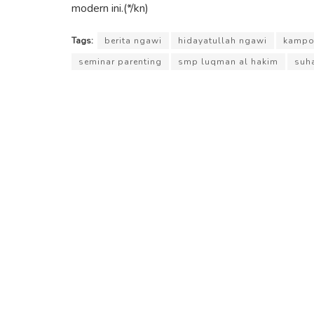
modern ini.(*/kn)
Tags:
berita ngawi
hidayatullah ngawi
kampo
seminar parenting
smp luqman al hakim
suha