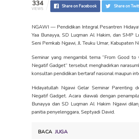
334
Share on Facebook
Share on Twit
VIEWS
NGAWI — Pendidikan Integral Pesantren Hidayatul
Yaa Bunayya, SD Luqman Al Hakim, dan SMP Lu
Seni Pemkab Ngawi, Jl. Teuku Umar, Kabupaten N
Seminar yang mengambil tema “From Good to 
Negatif Gadget” tersebut menghadirkan narasumb
konsultan pendidikan bertaraf nasional maupun int
Hidayatullah Ngawi Gelar Seminar Parenting
Negatif Gadget. Acara diawali dengan penampila
Bunayya dan SD Luqman Al Hakim Ngawi dilanju
panitia penyelenggara, Septyadi David.
BACA
JUGA