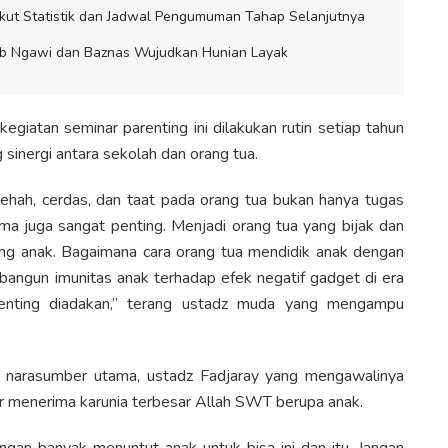
kut Statistik dan Jadwal Pengumuman Tahap Selanjutnya
ab Ngawi dan Baznas Wujudkan Hunian Layak
iatan seminar parenting ini dilakukan rutin setiap tahun
inergi antara sekolah dan orang tua.
lehah, cerdas, dan taat pada orang tua bukan hanya tugas
ma juga sangat penting. Menjadi orang tua yang bijak dan
ng anak. Bagaimana cara orang tua mendidik anak dengan
ngun imunitas anak terhadap efek negatif gadget di era
arenting diadakan,” terang ustadz muda yang mengampu
i narasumber utama, ustadz Fadjaray yang mengawalinya
r menerima karunia terbesar Allah SWT berupa anak.
angan banyak menuntut anak untuk bisa ini dan itu. Jangan