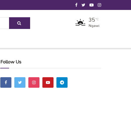
35
°C
Ngawi
Follow Us