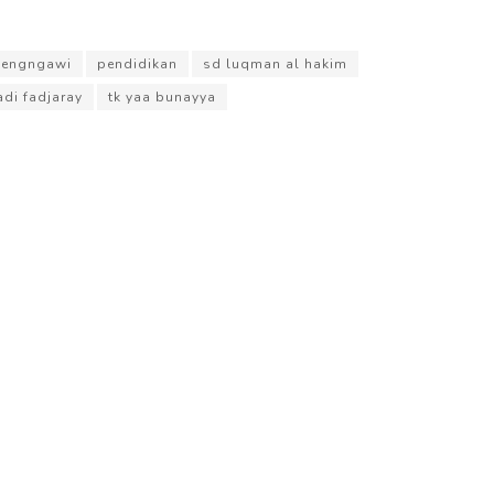
engngawi
pendidikan
sd luqman al hakim
di fadjaray
tk yaa bunayya