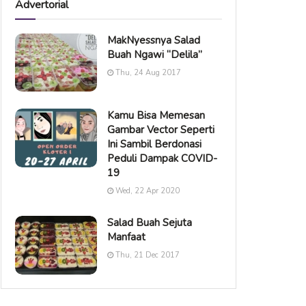
Advertorial
MakNyessnya Salad
Buah Ngawi “Delila”
Thu, 24 Aug 2017
Kamu Bisa Memesan
Gambar Vector Seperti
Ini Sambil Berdonasi
Peduli Dampak COVID-
19
Wed, 22 Apr 2020
Salad Buah Sejuta
Manfaat
Thu, 21 Dec 2017