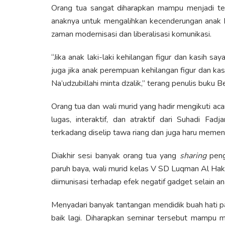
Orang tua sangat diharapkan mampu menjadi te
anaknya untuk mengalihkan kecenderungan anak k
zaman modernisasi dan liberalisasi komunikasi.
“Jika anak laki-laki kehilangan figur dan kasih s
juga jika anak perempuan kehilangan figur dan ka
Na’udzubillahi minta dzalik,” terang penulis buku Be
Orang tua dan wali murid yang hadir mengikuti a
lugas, interaktif, dan atraktif dari Suhadi F
terkadang diselip tawa riang dan juga haru memen
Diakhir sesi banyak orang tua yang
sharing
peng
paruh baya, wali murid kelas V SD Luqman Al Ha
diimunisasi terhadap efek negatif gadget selain a
Menyadari banyak tantangan mendidik buah hati p
baik lagi. Diharapkan seminar tersebut mampu m