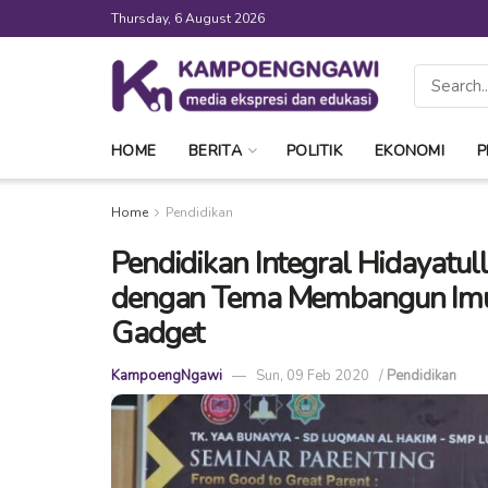
Thursday, 6 August 2026
HOME
BERITA
POLITIK
EKONOMI
P
Home
Pendidikan
Pendidikan Integral Hidayatu
dengan Tema Membangun Imun
Gadget
KampoengNgawi
Sun, 09 Feb 2020
/
Pendidikan