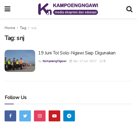
Home
Tag
snj
Tag:
snj
19 Juni Tol Solo-Ngawi Siap Digunakan
by
KampoengNgawi
Sat, 17 Jun 2017
0
Follow Us