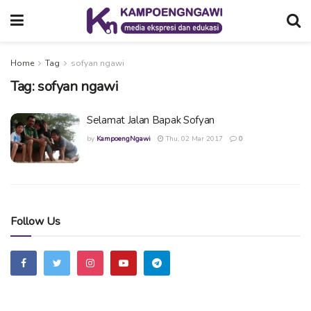
Home
Tag
sofyan ngawi
Tag:
sofyan ngawi
Selamat Jalan Bapak Sofyan
by
KampoengNgawi
Thu, 02 Mar 2017
0
Follow Us