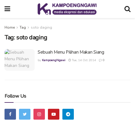
Home
Tag
soto daging
Tag:
soto daging
Sebuah Menu Pilihan Makan Siang
by
KampoengNgawi
Tue, 14 Oct 2014
0
Follow Us