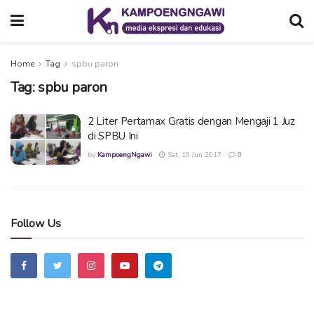
Home
Tag
spbu paron
Tag:
spbu paron
2 Liter Pertamax Gratis dengan Mengaji 1 Juz
di SPBU Ini
by
KampoengNgawi
Sat, 10 Jun 2017
0
Follow Us