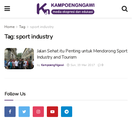
Home
Tag
sport industry
Tag:
sport industry
Jalan Sehat itu Penting untuk Mendorong Sport
Industry and Tourism
by
KampoengNgawi
Sun, 19 Mar 2017
0
Follow Us