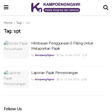
Home
Tag
spt
Tag:
spt
Himbauan Penggunaan E Filling Untuk
Melaporkan Pajak
by
KampoengNgawi
Tue, 31 Mar 2015
0
Laporan Pajak Perseorangan
by
KampoengNgawi
Fri, 17 Oct 2014
0
Follow Us