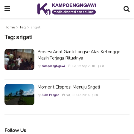
Home
Tag
srigati
Tag:
srigati
Prosesi Adat Ganti Langse Alas Ketonggo
Masih Terjaga Ritualnya
by
KampoengNgawi
Tue, 25 Sep 2018
0
Moment Ekspresi Menuju Srigati
by
Suke Pangon
Sat, 03 Sep 2016
0
Follow Us