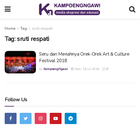
Home
Tag
sruti respati
Tag:
sruti respati
Seru dan Meriahnya Orek-Orek Art & Culture
Festival 2018
by
KampoengNgawi
Mon, 16 Jul 2018
0
Follow Us