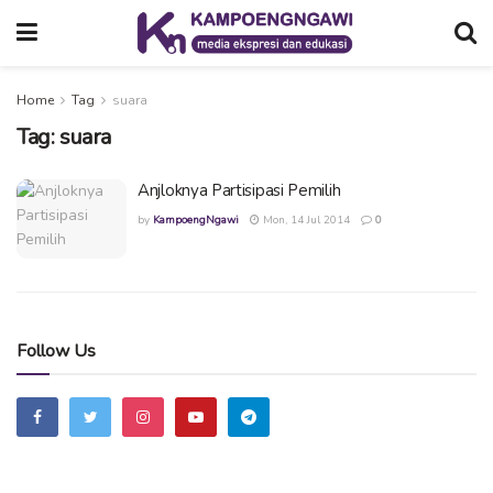
Home
Tag
suara
Tag:
suara
Anjloknya Partisipasi Pemilih
by
KampoengNgawi
Mon, 14 Jul 2014
0
Follow Us