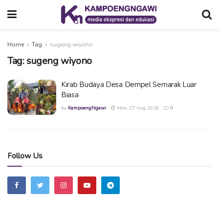
Home
Tag
sugeng wiyono
Tag:
sugeng wiyono
Kirab Budaya Desa Dempel Semarak Luar
Biasa
by
KampoengNgawi
Mon, 27 Aug 2018
0
Follow Us