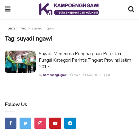
Home
Tag
suyadi ngawi
Tag:
suyadi ngawi
Suyadi Menerima Penghargaan Pelestari
Fungsi Kategori Perintis Tingkat Provinsi Jatim
2017
by
KampoengNgawi
Wed, 29 Nov 2017
0
Follow Us