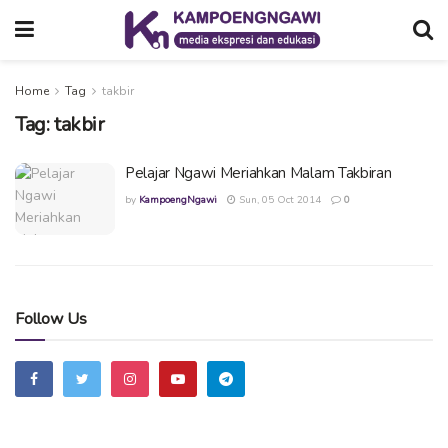
Home
Tag
takbir
Tag:
takbir
Pelajar Ngawi Meriahkan Malam Takbiran
by
KampoengNgawi
Sun, 05 Oct 2014
0
Follow Us