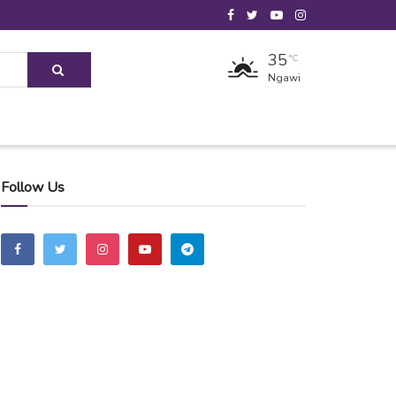
35
°C
Ngawi
Follow Us