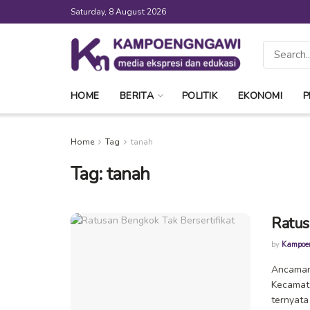
Saturday, 8 August 2026
HOME
BERITA
POLITIK
EKONOMI
P
Home
Tag
tanah
Tag:
tanah
Ratus
by
Kampoe
Ancaman 
Kecamata
ternyata 