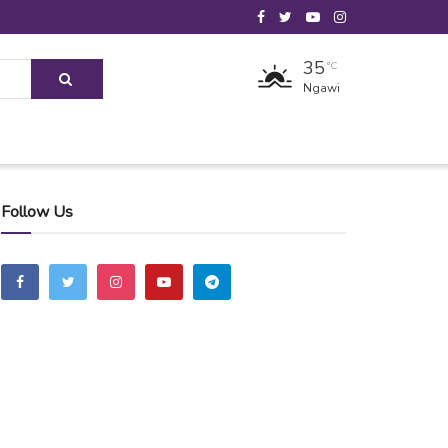
35
°C
Ngawi
Follow Us