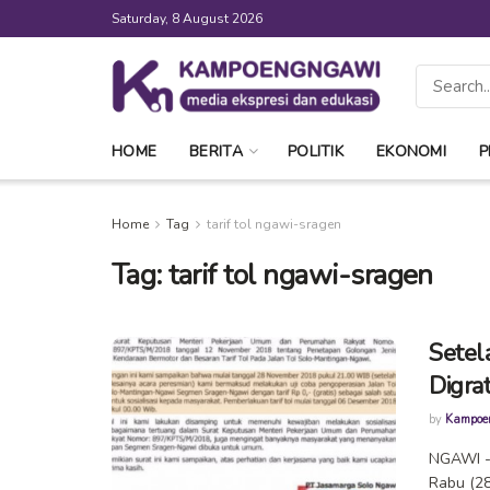
Saturday, 8 August 2026
HOME
BERITA
POLITIK
EKONOMI
P
Home
Tag
tarif tol ngawi-sragen
Tag:
tarif tol ngawi-sragen
Setel
Digra
by
Kampoe
NGAWI --
Rabu (28