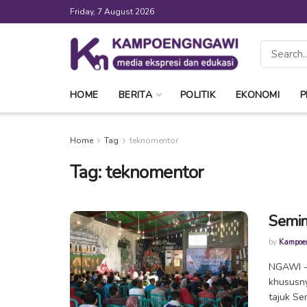
Friday, 7 August 2026
HOME
BERITA
POLITIK
EKONOMI
P
Home
Tag
teknomentor
Tag:
teknomentor
Semin
by
Kampoe
NGAWI - 
khususny
tajuk Sem