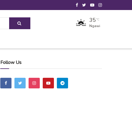
35
°C
Ngawi
Follow Us