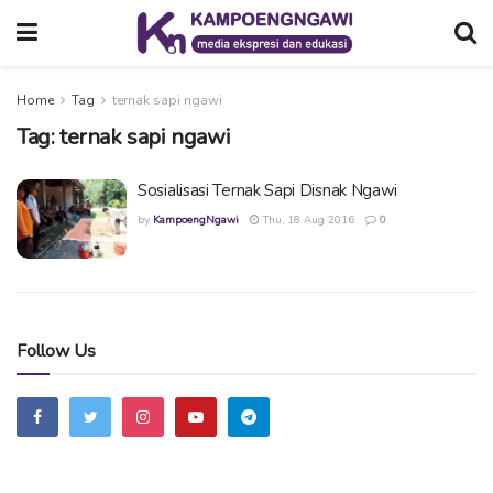
Home
Tag
ternak sapi ngawi
Tag:
ternak sapi ngawi
Sosialisasi Ternak Sapi Disnak Ngawi
by
KampoengNgawi
Thu, 18 Aug 2016
0
Follow Us