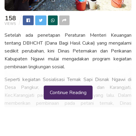
158
VIEWS
Setelah ada penetapan Peraturan Menteri Keuangan
tentang DBHCHT (Dana Bagi Hasil Cukai) yang mengalami
sedikit perubahan, kini Dinas Peternakan dan Perikanan
Kabupaten Ngawi mulai mengadakan program kegiatan
pembinaan lingkungan sosial.
Seperti kegiatan Sosialisasi Ternak Sapi Disnak Ngawi di
Desa Pangkur, Kecamatan Pangkur, dan Karangjati,
Continue Reading
Kec.Karangjati pada 9 Agustus 2016 yang lalu. Dalam
memberikan pembinaan pada petani ternak, Dinas
Peternakan mendatangkan beberapa nara sumber.
Nara sumber yang berasal petani ternak sukses dari warga
Kabupaten Ngawi
Muhammad Sarfan Karvi
, PPL