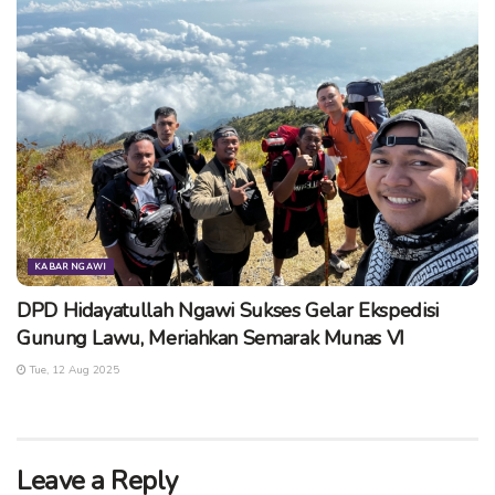
PPL Widodo dan Dokter Hewan Supriyanto menjelaskan
secara bergantian yang disinkronkan dengan petani ternak
yang sudah sukses.
|BisnisSurabaya
Tags:
peternak sapi sukses
sosialisasi dinas peternakan ngawi
ternak sapi ngawi
KABAR NGAWI
DPD Hidayatullah Ngawi Sukses Gelar Ekspedisi
Gunung Lawu, Meriahkan Semarak Munas VI
Tue, 12 Aug 2025
Leave a Reply