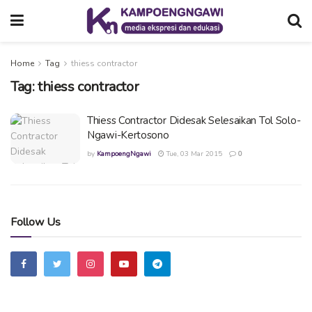
Home
Tag
thiess contractor
Tag:
thiess contractor
Thiess Contractor Didesak Selesaikan Tol Solo-
Ngawi-Kertosono
by
KampoengNgawi
Tue, 03 Mar 2015
0
Follow Us